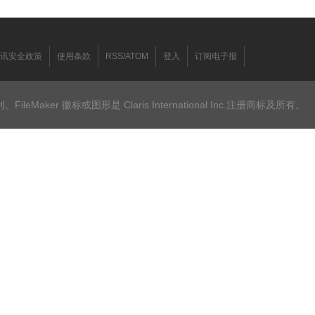
讯安全政策
使用条款
RSS/ATOM
登入
订阅电子报
ileMaker 徽标或图形是 Claris International Inc.注册商标及所有。