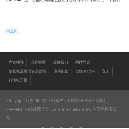
新视频
FileMaker Go
FileMaker Pro Advanced
回上页
FileMaker Server
次要版本已解決的問題
FileMaker Pro 規格能力
内容搜寻
合作提案
连络我们
网站导览
FileMaker 新線上文件與快捷鍵
隐私权及资讯安全政策
使用条款
RSS/ATOM
登入
订阅电子报
最佳硬件
试用与更新
Copyright © 2006-2025 明易资讯有限公司保留一切权利。
询价与购买
FileMaker 徽标或图形是 Claris International Inc.注册商标及所
辅助文件
有。
培