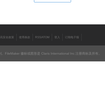
讯安全政策
使用条款
RSS/ATOM
登入
订阅电子报
ileMaker 徽标或图形是 Claris International Inc.注册商标及所有。