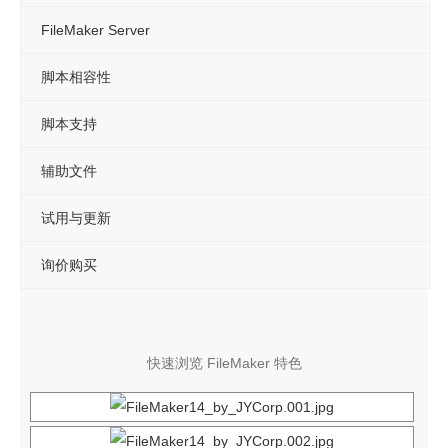
新 FileMaker 訓練營含軟體
FileMaker Server
FileMaker 遠端免費諮詢與解決
脚本相容性
硬體 x 軟體 x 教學 x 遠端維護
脚本支持
購買遠端維護(年)
辅助文件
購買 SSL 加密服務
為弱勢相關團體免費開發 APP
试用与更新
常見問題
询价购买
記錄：訓練營送 FMP 19
記錄：訓練營送 FMPA 18
快速浏览 FileMaker 特色
記錄：訓練營送 FMPA 17
記錄：訓練營送 FMP 16