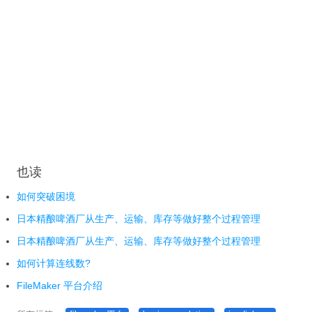
训
学员案例
一对一
企业培训
培训报价
项
也读
目
如何突破困境
日本精酿啤酒厂从生产、运输、库存等做好整个过程管理
客戶實例
日本精酿啤酒厂从生产、运输、库存等做好整个过程管理
FileMaker 项目开发
如何计算连线数?
FileMaker 平台介绍
iOS / Android 项目开发