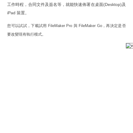
新视频
工作時程，合同文件及簽名等，就能快速佈署在桌面(Desktop)及
iPad 裝置。
FileMaker Go
FileMaker Pro Advanced
您可以試試，下載試用 FileMaker Pro 與 FileMaker Go，再決定是否
要改變現有執行模式。
FileMaker Server
次要版本已解決的問題
FileMaker Pro 規格能力
FileMaker 新線上文件與快捷鍵
最佳硬件
试用与更新
询价与购买
辅助文件
培