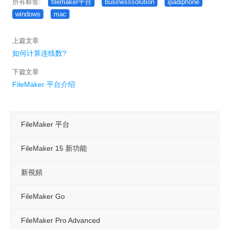
所有标签:
filemaker平台
businesssolution
ipadiphone
问题 & 解决
windows
mac
项目询价
上篇文章
实
如何计算连线数?
例
下篇文章
FileMaker 平台介绍
金門醫院通過SNQ國家標章
將 FileMaker 3.0 平順轉至17版
FileMaker 平台
IPQC / OQA 巡检系统
FileMaker 15 新功能
IPQC / OQA 巡检系统
公文系统
新視頻
活
FileMaker Go
动
FileMaker Pro Advanced