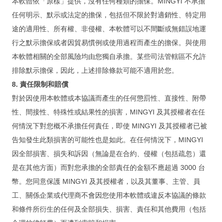
本軟體依「原樣」提供，沒有任何種類的擔保。MINGYI 不承擔
記錄：訓練營送 FMP 15
任何明示、默示或法定的擔保，包括但不限於對適銷性、特定用
記錄：訓練營送 FMP 14
途的適用性、所有權、非侵權、本軟體可以不間斷或無錯誤地運
关
行之默示擔保或者因貿易慣例或使用過程而產生的擔保。與使用
于
本軟體相關的全部風險均由您獨自承擔。某些司法管轄區不允許
排除默示擔保，因此，上述排除條款可能不適用於您。
8. 責任限制和賠償
我们
對於因使用本軟體或本協議而產生的任何懲罰性、直接性、附帶
線上有約
性、間接性、特殊性或結果性的損害，MINGYI 及其授權者在任
熱門文章
何情況下對您概不承擔任何責任，即使 MINGYI 及其授權者已被
告知發生此類損害的可能性也是如此。在任何情況下，MINGYI
内容搜寻
因全部損害、損失和訴因（無論是在合約、侵權（包括疏忽）還
公告
是在其他方面）而對您承擔的全部責任的金額不應超過 3000 台
幣。您同意保護 MINGYI 及其授權者，以及其董事、主管、員
服务
工、關係企業或代理商不會因您使用本軟體或違反本協議的條款
支持
和條件所衍生的任何及全部損失、損害、責任和其他費用（包括