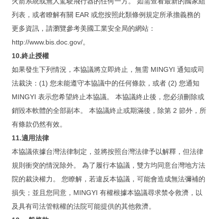
火箭系統或無人駕駛飛行器的任何一方。 如需查看最新的國家組
列表，或者瞭解有關 EAR 或您按照此類條例規定所承擔義務的
更多資訊，請瀏覽參考美國工業安全局的網站：
http://www.bis.doc.gov/。
10.終止授權
如果發生下列情況，本協議將立即終止，無需 MINGYI 通知或司
法裁決：(1) 您未能遵守本協議中的任何條款，或者 (2) 您通知
MINGYI 表示您希望終止本協議。 本協議終止後，您必須刪除或
銷毀本軟體的全部副本。 本協議終止或期滿後，除第 2 節外，所
有條款仍然有效。
11.適用法律
本協議依據台灣法律制定，並將按照台灣法律予以解釋，但法律
規則衝突的情況除外。 為了履行本協議，雙方均同意台灣地方法
院的裁決權力。 您瞭解，若違反本協議，可能會造成無法彌補的
損失；並且您同意，MINGYI 有權根據本協議尋求禁令救濟，以
及具有司法管轄權的法院可能提供的其他救濟。