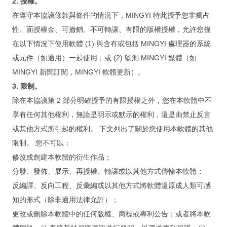
2. 授權。
训
在遵守本協議條款與條件的情況下，MINGYI 特此授予您非獨占
性、面授權金、可撤銷、不可轉讓、有限的版權授權，允許您僅
学员案例
在以下情況下使用軟體 (1) 與含有或包括 MINGYI 處理器的系統
或元件（如適用）一起使用；或 (2) 監測 MINGYI 媒體（如
一对一
MINGYI 新聞訂閱，MINGYI 軟體更新）。
企业培训
3. 限制。
除在本協議第 2 部分明確授予的有限授權之外，您在本軟體中不
培训报价
享有任何其他權利，無論是明示或默示的權利，還是由禁止反言
项
或其他方式所引起的權利。 下文列出了關於您使用本軟體的其他
目
限制。 您不可以：
修改或創建本軟體的衍生作品；
客戶實例
分發、發佈、展示、再授權、轉讓或以其他方式傳輸本軟體；
反編譯、反向工程、反彙編或以其他方式將軟體還原成人類可感
FileMaker 项目开发
知的形式（除非適用法律允許）；
iOS / Android 项目开发
更改或刪除本軟體中的任何版權、商標或專利公告；或者將本軟