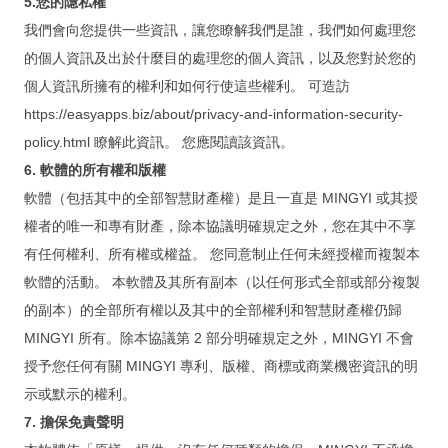
5.您的隱私權
新 FileMaker 訓練營含軟體
我們會向您提供一些資訊，讓您瞭解我們是誰，我們如何處理您
的個人資訊及出於什麼目的處理您的個人資訊，以及您對於您的
FileMaker 遠端免費諮詢與解決
個人資訊所擁有的權利和如何行使這些權利。 可造訪
硬體 x 軟體 x 教學 x 遠端維護
https://easyapps.biz/about/privacy-and-information-security-
購買遠端維護(年)
policy.html 瞭解此資訊。 您應閱讀該資訊。
6. 軟體的所有權和版權
購買 SSL 加密服務
軟體（包括其中的全部智慧財產權）是且一直是 MINGYI 或其授
為弱勢相關團體免費開發 APP
權者的唯一和專有財產，除本協議明確規定之外，您在其中不享
有任何權利、所有權或權益。 您同意制止任何未經授權而複製本
常見問題
軟體的活動。 本軟體及其所有副本（以任何形式全部或部分複製
記錄：訓練營送 FMP 19
的副本）的全部所有權以及其中的全部權利和智慧財產權仍歸
記錄：訓練營送 FMPA 18
MINGYI 所有。除本協議第 2 部分明確規定之外，MINGYI 不會
授予您任何有關 MINGYI 專利、版權、商標或商業機密資訊的明
記錄：訓練營送 FMPA 17
示或默示的權利。
記錄：訓練營送 FMP 16
7. 擔保免責聲明