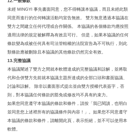
12.一般條款
未經 MINGYI 事先書面同意，您不得轉讓本協議，而且未經此類
同意而進行的任何轉讓活動均宣告無效。 雙方無意透過本協議在
雙方之間建立任何代理或合作關係。 本協議的各個條款均應按照
適用法律的規定被解釋為有效且可行。 但是，如果本協議的任何
條款變為或被任何具有司法管轄權的法院宣告為不可執行，則此
類條款應被刪除且本協議的其他條款仍然完全有效。
13.完整協議
本協議闡述了雙方之間就本軟體達成的完整協議和諒解，並將取
代和合併雙方先前就本協議主題所達成的全部口頭和書面協議、
討論和諒解。 除非以書面形式提出並由雙方授權代表簽字，否
則，對本協議任何條款的豁免或修改均不具有約束力。
如果您同意遵守本協議的條款和條件，請按「我已閱讀，也明白
並同意您上述裡所有的協議條件與內容！」。如果您不同意遵守
本協議的條款和條件，請離開此頁，表示拒絕，並不可以使用本
軟體。