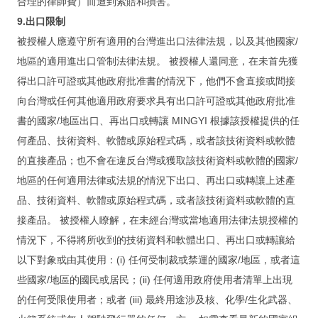
联系
合理的律師費）而遭到索賠和損害。
9.出口限制
合作
被授權人應遵守所有適用的台灣進出口法律法規，以及其他國家/
订阅电子报
地區的適用進出口管制法律法規。 被授權人還同意，在未首先獲
得出口許可證或其他政府批准書的情況下，他們不會直接或間接
登入
向台灣或任何其他適用政府要求具有出口許可證或其他政府批准
書的國家/地區出口、再出口或轉讓 MINGYI 根據該授權提供的任
何產品、技術資料、軟體或原始程式碼，或者該技術資料或軟體
的直接產品；也不會在違反台灣或獲取該技術資料或軟體的國家/
地區的任何適用法律或法規的情況下出口、再出口或轉讓上述產
品、技術資料、軟體或原始程式碼，或者該技術資料或軟體的直
接產品。 被授權人瞭解，在未經台灣或當地適用法律法規授權的
情況下，不得將所收到的技術資料和軟體出口、再出口或轉讓給
以下對象或由其使用：(i) 任何受制裁或禁運的國家/地區，或者這
些國家/地區的國民或居民；(ii) 任何適用政府使用者清單上出現
的任何受限使用者；或者 (iii) 最終用途涉及核、化學/生化武器、