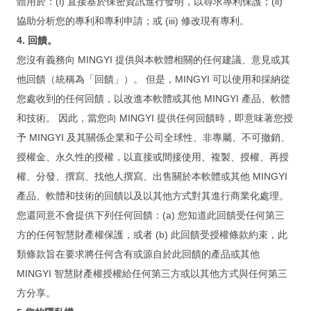
體用於：(i) 直接基於保密資訊進行發明，以尋求專利保護；(ii)
问题 & 解决
協助分析您的專利和專利申請；或 (iii) 修改現有專利。
项目询价
4. 回饋。
您沒有義務向 MINGYI 提供與本軟體相關的任何建議、意見或其
实
例
他回饋（統稱為「回饋」）。 但是，MINGYI 可以使用和採納從
您處收到的任何回饋，以改進本軟體或其他 MINGYI 產品、軟體
和技術。 因此，當您向 MINGYI 提供任何回饋時，即意味著您授
金門醫院通過SNQ國家標章
予 MINGYI 及其關係企業和子公司全球性、非專屬、不可撤銷、
將 FileMaker 3.0 平順轉至17版
授權金、永久性的授權，以直接或間接使用、複製、授權、再授
權、分發、撰寫、找他人撰寫、出售關於本軟體或其他 MINGYI
IPQC / OQA 巡检系统
產品、軟體和技術的回饋以及以其他方式對其進行商業化處理。
IPQC / OQA 巡检系统
您還同意不會提供下列任何回饋：(a) 您知道此回饋受任何第三
公文系统
方的任何智慧財產權保護，或者 (b) 此回饋受授權條款約束，此
類條款旨在要求將任何含有或源自於此回饋的產品或其他
活
MINGYI 智慧財產權授權給任何第三方或以其他方式與任何第三
动
方分享。