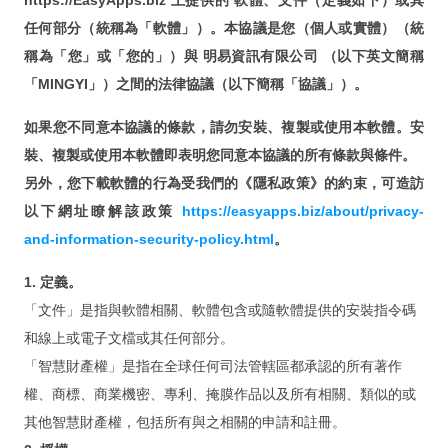
https://EasyApps.biz 上提供的 軟體、文件（定義如下）或其
FileMaker Pro Advanced
任何部分（統稱為「軟體」）。本協議是您（個人或實體）（統
FileMaker Server
稱為「您」或「您的」）與 明易資訊有限公司 （以下英文簡稱
次要版本已解決的問題
「MINGYI」）之間的法律協議（以下簡稱「協議」）。
FileMaker Pro 規格能力
如果您不同意本協議的條款，請勿安裝、複製或使用本軟體。安
裝、複製或使用本軟體即表明您同意本協議的所有條款與條件。
FileMaker Docs
另外，您下載軟體的行為受我們的《隱私政策》的約束，可造訪
Hardware Recommendations
以下網址瞭解該政策
https://easyapps.biz/about/privacy-
Trial and Patch
and-information-security-policy.html
。
Get a Quote
1. 定義。
「文件」是指與軟體相關、軟體包含或隨軟體提供的安裝指令碼
Online Help
和線上或電子文檔或其任何部分。
Learn
「智慧財產權」是指在全球任何司法管轄區都承認的所有著作
權、商標、商業機密、專利、掩膜作品以及所有相關、類似的或
其他智慧財產權，包括所有與之相關的申請和註冊。
Customer Stories