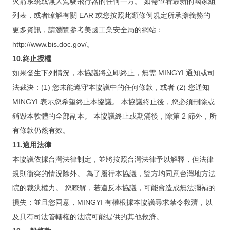
火箭系統或無人駕駛飛行器的任何一方。 如需查看最新的國家組
列表，或者瞭解有關 EAR 或您按照此類條例規定所承擔義務的
更多資訊，請瀏覽參考美國工業安全局的網站：
http://www.bis.doc.gov/。
10.終止授權
如果發生下列情況，本協議將立即終止，無需 MINGYI 通知或司
法裁決：(1) 您未能遵守本協議中的任何條款，或者 (2) 您通知
MINGYI 表示您希望終止本協議。 本協議終止後，您必須刪除或
銷毀本軟體的全部副本。 本協議終止或期滿後，除第 2 節外，所
有條款仍然有效。
11.適用法律
本協議依據台灣法律制定，並將按照台灣法律予以解釋，但法律
規則衝突的情況除外。 為了履行本協議，雙方均同意台灣地方法
院的裁決權力。 您瞭解，若違反本協議，可能會造成無法彌補的
損失；並且您同意，MINGYI 有權根據本協議尋求禁令救濟，以
及具有司法管轄權的法院可能提供的其他救濟。