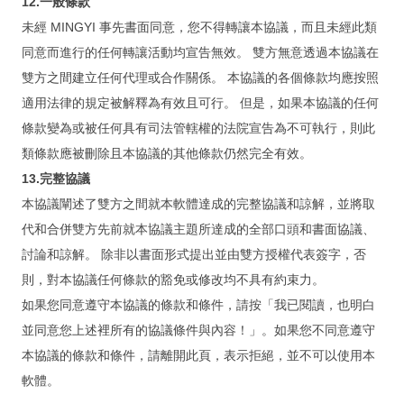
12.一般條款
未經 MINGYI 事先書面同意，您不得轉讓本協議，而且未經此類
同意而進行的任何轉讓活動均宣告無效。 雙方無意透過本協議在
雙方之間建立任何代理或合作關係。 本協議的各個條款均應按照
適用法律的規定被解釋為有效且可行。 但是，如果本協議的任何
條款變為或被任何具有司法管轄權的法院宣告為不可執行，則此
類條款應被刪除且本協議的其他條款仍然完全有效。
13.完整協議
本協議闡述了雙方之間就本軟體達成的完整協議和諒解，並將取
代和合併雙方先前就本協議主題所達成的全部口頭和書面協議、
討論和諒解。 除非以書面形式提出並由雙方授權代表簽字，否
則，對本協議任何條款的豁免或修改均不具有約束力。
如果您同意遵守本協議的條款和條件，請按「我已閱讀，也明白
並同意您上述裡所有的協議條件與內容！」。如果您不同意遵守
本協議的條款和條件，請離開此頁，表示拒絕，並不可以使用本
軟體。