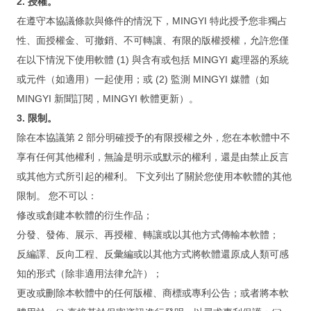
2. 授權。
One on One
在遵守本協議條款與條件的情況下，MINGYI 特此授予您非獨占
Corporate Training
性、面授權金、可撤銷、不可轉讓、有限的版權授權，允許您僅
在以下情況下使用軟體 (1) 與含有或包括 MINGYI 處理器的系統
Training Request
或元件（如適用）一起使用；或 (2) 監測 MINGYI 媒體（如
Projects
MINGYI 新聞訂閱，MINGYI 軟體更新）。
3. 限制。
除在本協議第 2 部分明確授予的有限授權之外，您在本軟體中不
Our Showcases
享有任何其他權利，無論是明示或默示的權利，還是由禁止反言
FileMaker Custom Development
或其他方式所引起的權利。 下文列出了關於您使用本軟體的其他
限制。 您不可以：
App Custom Development
修改或創建本軟體的衍生作品；
Problems & Resolution
分發、發佈、展示、再授權、轉讓或以其他方式傳輸本軟體；
Inquiry
反編譯、反向工程、反彙編或以其他方式將軟體還原成人類可感
知的形式（除非適用法律允許）；
Showcases
更改或刪除本軟體中的任何版權、商標或專利公告；或者將本軟