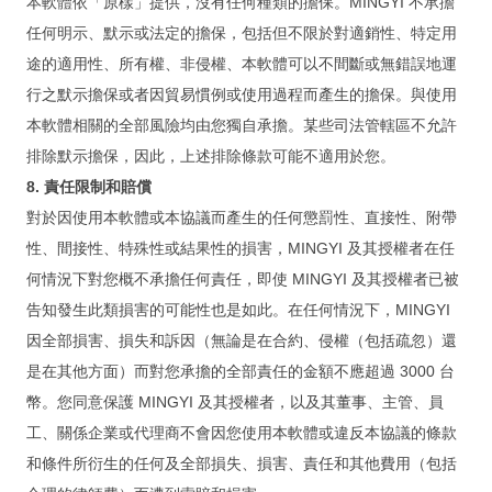
本軟體依「原樣」提供，沒有任何種類的擔保。MINGYI 不承擔
線上有約
任何明示、默示或法定的擔保，包括但不限於對適銷性、特定用
途的適用性、所有權、非侵權、本軟體可以不間斷或無錯誤地運
Featured
行之默示擔保或者因貿易慣例或使用過程而產生的擔保。與使用
Search
本軟體相關的全部風險均由您獨自承擔。某些司法管轄區不允許
排除默示擔保，因此，上述排除條款可能不適用於您。
Press Releases
8. 責任限制和賠償
Services
對於因使用本軟體或本協議而產生的任何懲罰性、直接性、附帶
Support
性、間接性、特殊性或結果性的損害，MINGYI 及其授權者在任
何情況下對您概不承擔任何責任，即使 MINGYI 及其授權者已被
Contact us
告知發生此類損害的可能性也是如此。在任何情況下，MINGYI
Cooperation
因全部損害、損失和訴因（無論是在合約、侵權（包括疏忽）還
是在其他方面）而對您承擔的全部責任的金額不應超過 3000 台
Subscribe
幣。您同意保護 MINGYI 及其授權者，以及其董事、主管、員
Login
工、關係企業或代理商不會因您使用本軟體或違反本協議的條款
和條件所衍生的任何及全部損失、損害、責任和其他費用（包括