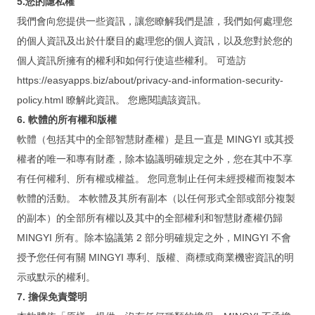
5.您的隱私權
購買 SSL 加密服務
我們會向您提供一些資訊，讓您瞭解我們是誰，我們如何處理您
為弱勢相關團體免費開發 APP
的個人資訊及出於什麼目的處理您的個人資訊，以及您對於您的
個人資訊所擁有的權利和如何行使這些權利。 可造訪
常見問題
https://easyapps.biz/about/privacy-and-information-security-
記錄：訓練營送 FMP 19
policy.html 瞭解此資訊。 您應閱讀該資訊。
6. 軟體的所有權和版權
記錄：訓練營送 FMPA 18
軟體（包括其中的全部智慧財產權）是且一直是 MINGYI 或其授
記錄：訓練營送 FMPA 17
權者的唯一和專有財產，除本協議明確規定之外，您在其中不享
記錄：訓練營送 FMP 16
有任何權利、所有權或權益。 您同意制止任何未經授權而複製本
軟體的活動。 本軟體及其所有副本（以任何形式全部或部分複製
記錄：訓練營送 FMP 15
的副本）的全部所有權以及其中的全部權利和智慧財產權仍歸
記錄：訓練營送 FMP 14
MINGYI 所有。除本協議第 2 部分明確規定之外，MINGYI 不會
授予您任何有關 MINGYI 專利、版權、商標或商業機密資訊的明
About
示或默示的權利。
7. 擔保免責聲明
About us