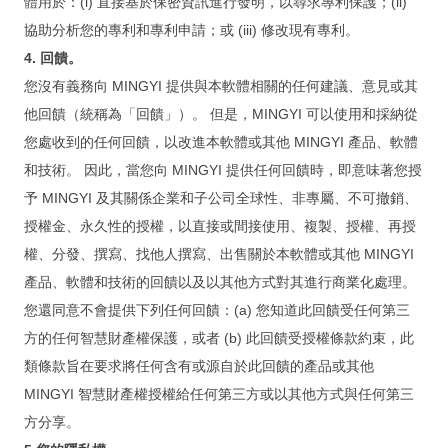
體用於：(i) 直接基於保密資訊進行發明，以尋求專利保護；(ii)
From FileMaker 3.0 to 17
協助分析您的專利和專利申請；或 (iii) 修改現有專利。
4. 回饋。
From FileMaker 3.0 to 17
您沒有義務向 MINGYI 提供與本軟體相關的任何建議、意見或其
iPad / Mac ／ PC Integration of
他回饋（統稱為「回饋」）。 但是，MINGYI 可以使用和採納從
Questionnaire System
您處收到的任何回饋，以改進本軟體或其他 MINGYI 產品、軟體
IPQC / OQA App
和技術。 因此，當您向 MINGYI 提供任何回饋時，即意味著您授
Document System
予 MINGYI 及其關係企業和子公司全球性、非專屬、不可撤銷、
授權金、永久性的授權，以直接或間接使用、複製、授權、再授
Events
權、分發、撰寫、找他人撰寫、出售關於本軟體或其他 MINGYI
產品、軟體和技術的回饋以及以其他方式對其進行商業化處理。
新 FileMaker 訓練營含軟體
您還同意不會提供下列任何回饋：(a) 您知道此回饋受任何第三
方的任何智慧財產權保護，或者 (b) 此回饋受授權條款約束，此
FileMaker 遠端免費諮詢與解決
類條款旨在要求將任何含有或源自於此回饋的產品或其他
硬體 x 軟體 x 教學 x 遠端維護
MINGYI 智慧財產權授權給任何第三方或以其他方式與任何第三
方分享。
購買遠端維護(年)