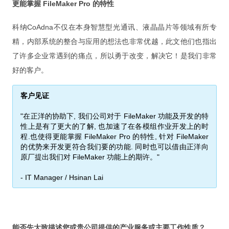
更能掌握 FileMaker Pro 的特性
新视频
FileMaker Go
科纳CoAdna不仅在本身智慧型光通讯、液晶晶片等领域有所专
精，内部系统的整合与应用的想法也非常优越，此文他们也指出
FileMaker Pro Advanced
了许多企业常遇到的痛点，所以勇于改变，解决它！是我们非常
FileMaker Server
好的客户。
次要版本已解決的問題
客户见证
FileMaker Pro 規格能力
"在正洋的协助下, 我们公司对于 FileMaker 功能及开发的特
FileMaker 新線上文件與快捷鍵
性上是有了更大的了解, 也加速了在各模组作业开发上的时
程.也使得更能掌握 FileMaker Pro 的特性, 针对 FileMaker
最佳硬件
的优势来开发更符合我们要的功能. 同时也可以借由正洋向
原厂提出我们对 FileMaker 功能上的期许。"
试用与更新
- IT Manager / Hsinan Lai
询价与购买
辅助文件
培
能否先大致描述您或贵公司提供的产业服务或主要工作性质？