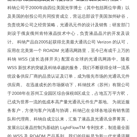
训
科纳公司于2000年由四位美国光学博士（其中包括两位华裔）以
及美国的创投公司共同投资成立，营运总部设于美国加州矽谷，
负责统筹公司之经营策略，光通讯元件的设计及销售；研发部门
学员案例
则设于俄亥俄州肯特液晶技术中心，负责液晶晶片的开发及设
一对一
计。 科纳产品自2005起获得北美最大通讯公司 Verizon 的认可，
企业培训
应用在北美第一个 ROADM 光通讯网路里，至今已有成千上万的
科纳 WSS (波长选择开关) 配置在全球的光通讯网路中。随着
培训报价
WSS 新技术的突破及科纳卓越的服务，我们不断获得全球一流系
项
统设备供应厂商的品质认证及订单，成为领先市场的光通讯元件
目
供应商。 在迅速成长的市场驱动下，科纳技术（苏州）有限公司
于2008年在苏州工业园区综合保税B区成立，占地五万平方呎，
已成为世界一流的低成本高产量光通讯元件生产基地。 为就近服
客戶實例
务客户，方便与客户沟通与协调，科纳已在全球各地设有销售团
FileMaker 项目开发
队和代理商。科纳自成立以来，汇集了液晶及光通讯业界菁英，
iOS / Android 项目开发
发展出以液晶控制为基础的 LightFlowTM 专利技术，制造最全面
的 WSS 及 ROADM 产品系列。我们的目标是为新一代光通讯网