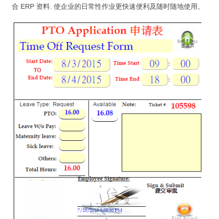
記錄：訓練營送 FMP 15
合 ERP 资料. 使企业的日常性作业更快速便利及随时随地使用
。
記錄：訓練營送 FMP 14
关
于
我们
線上有約
熱門文章
内容搜寻
公告
服务
支持