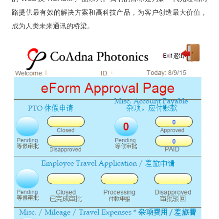
问题 & 解决
路提供最有效的解决方案和高科技产品，为客户创造最大价值，
项目询价
成为人类未来通讯的桥梁。
实
例
金門醫院通過SNQ國家標章
將 FileMaker 3.0 平順轉至17版
IPQC / OQA 巡检系统
IPQC / OQA 巡检系统
公文系统
活
动