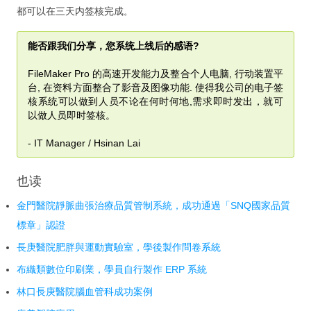
都可以在三天内签核完成
。
能否跟我们分享，您系统上线后的感语?
FileMaker Pro 的高速开发能力及整合个人电脑, 行动装置平
台, 在资料方面整合了影音及图像功能. 使得我公司的电子签
核系统可以做到人员不论在何时何地,需求即时发出，就可
以做人员即时签核。
- IT Manager / Hsinan Lai
也读
金門醫院靜脈曲張治療品質管制系統，成功通過「SNQ國家品質
標章」認證
長庚醫院肥胖與運動實驗室，學後製作問卷系統
布織類數位印刷業，學員自行製作 ERP 系統
林口長庚醫院腦血管科成功案例