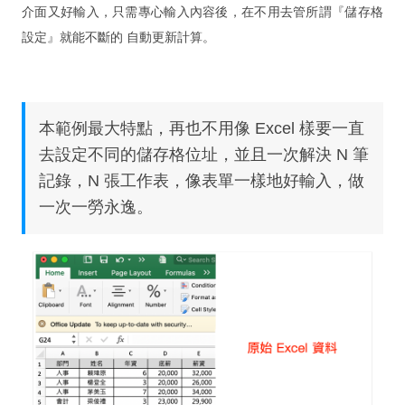
新影片
介面又好輸入，只需專心輸入內容後，在不用去管所謂『儲存格
設定』就能不斷的 自動更新計算。
FileMaker Go
FileMaker Pro
FileMaker Server
本範例最大特點，再也不用像 Excel 樣要一直
次要版本已解決的問題
去設定不同的儲存格位址，並且一次解決 N 筆
記錄，N 張工作表，像表單一樣地好輸入，做
FileMaker Pro 規格能力
一次一勞永逸。
FileMaker 新線上文件與快捷鍵
最佳硬體
下載試用
詢價購買
購買 SSL 加密服務
課