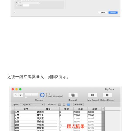
問題 & 解決
開發詢價
實
例
金門醫院通過SNQ國家標章
將 FileMaker 3.0 平順轉至17版
iPad 問卷系統 - 中國醫藥大學
之後一鍵立馬就匯入，如圖3所示。
IPQC / OQA 巡檢系統
公文系统
活
動