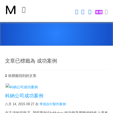
關
閉
首
頁
平
台
文章已標籤為 成功案例
2
依標籤找到的文章.
Claris FileMaker 平台
FileMaker 系統安全性
科納公司成功案例
新 Claris FileMaker 2023
八月 14, 2015 09:27
在
學員自行製作案例
Claris Connect 流程自動化
在正洋的協助下, 我司對於FileMaker 的功能及開發的特性上是有