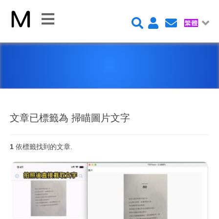
關
閉
首
頁
平
台
文章已標籤為 掃瞄圖片文字
1
依標籤找到的文章.
Claris FileMaker 平台
FileMaker 系統安全性
新 Claris FileMaker 2023
Claris Connect 流程自動化