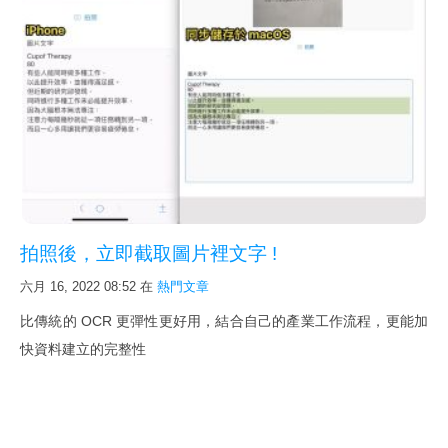
新影片
FileMaker Go
FileMaker Pro
FileMaker Server
次要版本已解決的問題
FileMaker Pro 規格能力
FileMaker 新線上文件與快捷鍵
拍照後，立即截取圖片裡文字 !
最佳硬體
六月 16, 2022 08:52
在
熱門文章
下載試用
比傳統的 OCR 更彈性更好用，結合自己的產業工作流程，更能加
快資料建立的完整性
詢價購買
購買 SSL 加密服務
課