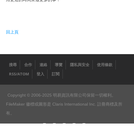
新影片
FileMaker Go
FileMaker Pro
回上頁
FileMaker Server
次要版本已解決的問題
FileMaker Pro 規格能力
搜尋
合作
連絡
導覽
隱私與安全
使用條款
FileMaker 新線上文件與快捷鍵
RSS/ATOM
登入
訂閱
最佳硬體
Copyright © 2006-2025 明易資訊有限公司保留一切權利。
下載試用
FileMaker 徽標或圖形是 Claris International Inc. 註冊商標及所
詢價購買
有。
購買 SSL 加密服務
課