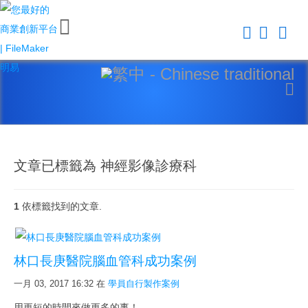
關
閉
首
頁
平
台
文章已標籤為 神經影像診療科
1
依標籤找到的文章.
Claris FileMaker 平台
FileMaker 系統安全性
林口長庚醫院腦血管科成功案例
新 Claris FileMaker 2023
一月 03, 2017 16:32
在
學員自行製作案例
Claris Connect 流程自動化
用更短的時間來做更多的事！