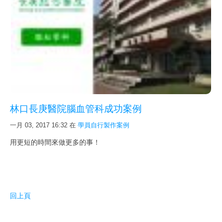
新影片
FileMaker Go
FileMaker Pro
FileMaker Server
次要版本已解決的問題
FileMaker Pro 規格能力
林口長庚醫院腦血管科成功案例
FileMaker 新線上文件與快捷鍵
一月 03, 2017 16:32
在
學員自行製作案例
最佳硬體
用更短的時間來做更多的事！
下載試用
詢價購買
回上頁
購買 SSL 加密服務
課