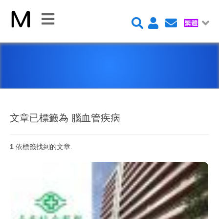
關
閉
首
頁
平
台
文章已標籤為 腦血管疾病
1
依標籤找到的文章.
Claris FileMaker 平台
FileMaker 系統安全性
新 Claris FileMaker 2023
Claris Connect 流程自動化