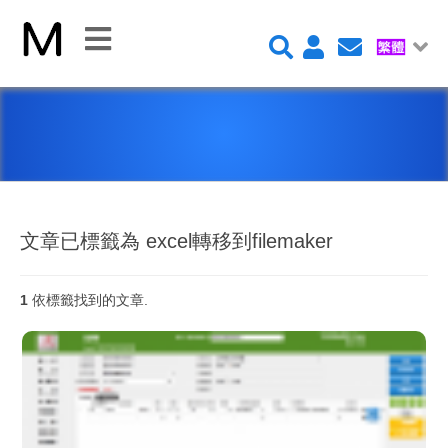
關
閉
首
頁
平
台
文章已標籤為 excel轉移到filemaker
1
依標籤找到的文章.
Claris FileMaker 平台
FileMaker 系統安全性
新 Claris FileMaker 2023
Claris Connect 流程自動化