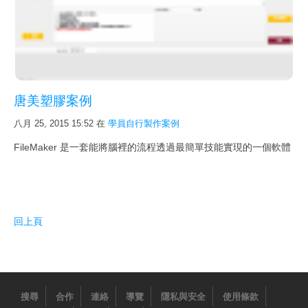
新影片
FileMaker Go
FileMaker Pro
FileMaker Server
唐美塑膠案例
次要版本已解決的問題
八月 25, 2015 15:52
在
學員自行製作案例
FileMaker Pro 規格能力
FileMaker 是一套能將腦裡的流程透過最簡單技能實現的一個軟體
FileMaker 新線上文件與快捷鍵
最佳硬體
下載試用
回上頁
詢價購買
購買 SSL 加密服務
搜尋
合作
連絡
導覽
隱私與安全
使用條款
課