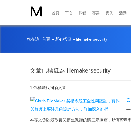
首頁
平台
課程
專案
實例
活動
您在這
首頁
»
所有標籤
»
filemakersecurity
文章已標籤為 filemakersecurity
1
依標籤找到的文章.
C
十一
本專文係以最敬畏又慎重嚴謹的態度來撰寫，所有資料都以