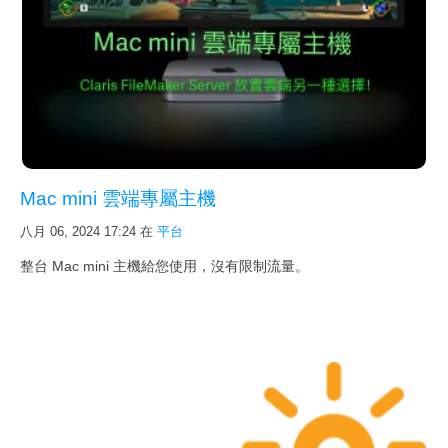
程
學員自行製作案例
一對一
企業包班
Mac mini 雲端專屬主機
課程詢價
八月 06, 2024 17:24
在
平台
專
整台 Mac mini 主機給您使用，沒有限制流量。
案
客戶實例
FileMaker 客制化開發
iOS / Android 客制化開發