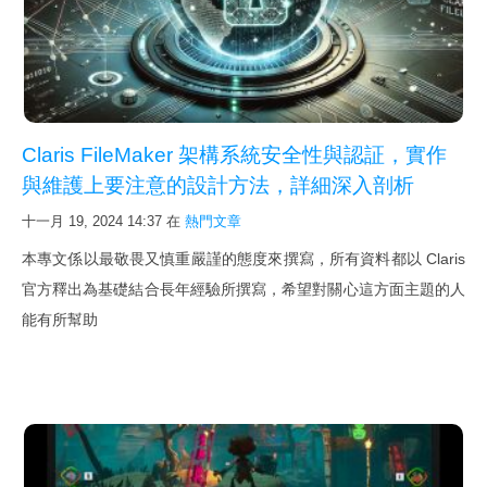
新影片
FileMaker Go
FileMaker Pro
FileMaker Server
Claris FileMaker 架構系統安全性與認証，實作
次要版本已解決的問題
與維護上要注意的設計方法，詳細深入剖析
FileMaker Pro 規格能力
十一月 19, 2024 14:37
在
熱門文章
本專文係以最敬畏又慎重嚴謹的態度來撰寫，所有資料都以 Claris
FileMaker 新線上文件與快捷鍵
官方釋出為基礎結合長年經驗所撰寫，希望對關心這方面主題的人
最佳硬體
能有所幫助
下載試用
詢價購買
購買 SSL 加密服務
課