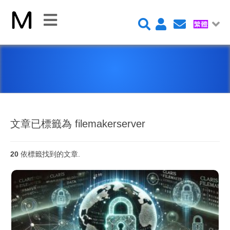
關
閉
首
頁
平
台
文章已標籤為 filemakerserver
20
依標籤找到的文章.
Claris FileMaker 平台
FileMaker 系統安全性
新 Claris FileMaker 2023
Claris Connect 流程自動化