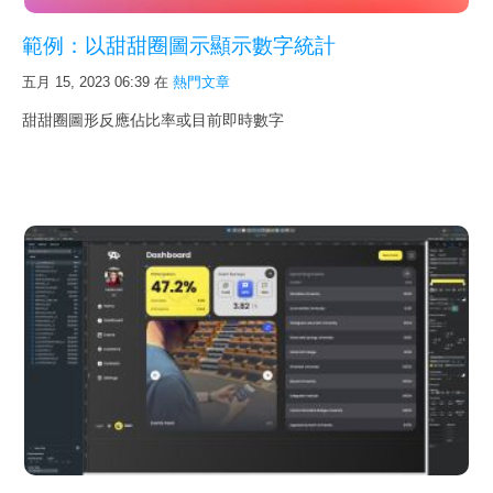
記錄：訓練營送 FMP 15
範例：以甜甜圈圖示顯示數字統計
記錄：訓練營送 FMP 14
五月 15, 2023 06:39
在
熱門文章
關
於
甜甜圈圖形反應佔比率或目前即時數字
我們
線上有約
熱門文章
搜尋
公告
保固與售後服務
支援