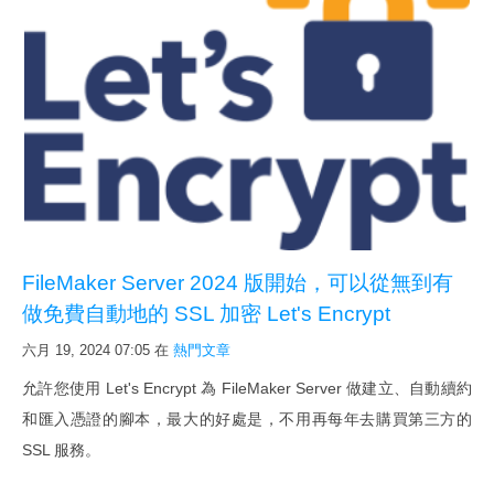
問題 & 解決
開發詢價
實
例
金門醫院通過SNQ國家標章
將 FileMaker 3.0 平順轉至17版
FileMaker Server 2024 版開始，可以從無到有
iPad 問卷系統 - 中國醫藥大學
做免費自動地的 SSL 加密 Let's Encrypt
IPQC / OQA 巡檢系統
六月 19, 2024 07:05
在
熱門文章
公文系统
允許您使用 Let's Encrypt 為 FileMaker Server 做建立、自動續約
活
和匯入憑證的腳本，最大的好處是，不用再每年去購買第三方的
動
SSL 服務。