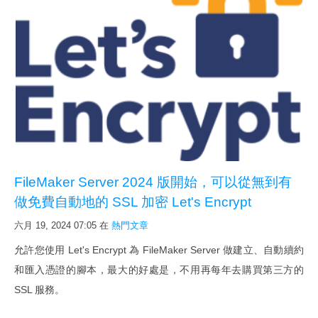
問題 & 解決
開發詢價
實
例
金門醫院通過SNQ國家標章
將 FileMaker 3.0 平順轉至17版
FileMaker Server 2024 版開始，可以從無到有
iPad 問卷系統 - 中國醫藥大學
做免費自動地的 SSL 加密 Let's Encrypt
IPQC / OQA 巡檢系統
六月 19, 2024 07:05
在
熱門文章
公文系统
允許您使用 Let's Encrypt 為 FileMaker Server 做建立、自動續約
活
和匯入憑證的腳本，最大的好處是，不用再每年去購買第三方的
動
SSL 服務。