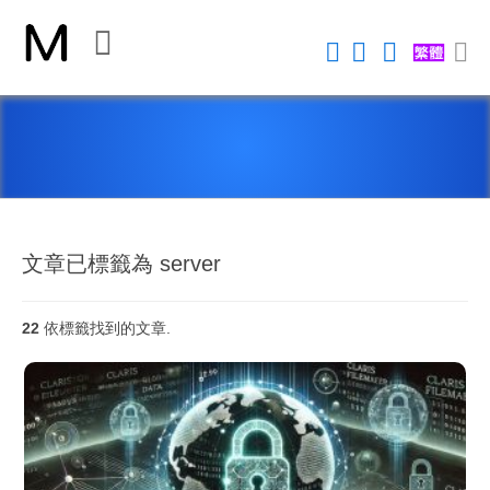
關
閉
首
頁
平
台
文章已標籤為 server
22
依標籤找到的文章.
Claris FileMaker 平台
FileMaker 系統安全性
新 Claris FileMaker 2023
Claris Connect 流程自動化