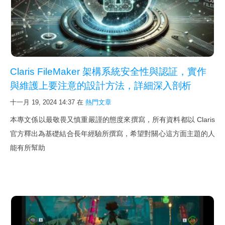
新影片
FileMaker Go
FileMaker Pro
FileMaker Server
Claris FileMaker 架構系統安全性與認証，實作
次要版本已解決的問題
與維護上要注意的設計方法，詳細深入剖析
FileMaker Pro 規格能力
十一月 19, 2024 14:37
在
熱門文章
本專文係以最敬畏又慎重嚴謹的態度來撰寫，所有資料都以 Claris
FileMaker 新線上文件與快捷鍵
官方釋出為基礎結合長年經驗所撰寫，希望對關心這方面主題的人
最佳硬體
能有所幫助
下載試用
詢價購買
購買 SSL 加密服務
課