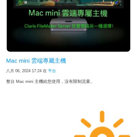
程
學員自行製作案例
一對一
企業包班
Mac mini 雲端專屬主機
課程詢價
八月 06, 2024 17:24
在
平台
專
整台 Mac mini 主機給您使用，沒有限制流量。
案
客戶實例
FileMaker 客制化開發
iOS / Android 客制化開發