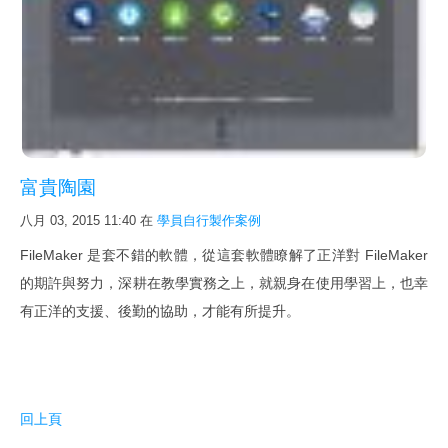
新影片
FileMaker Go
FileMaker Pro
FileMaker Server
次要版本已解決的問題
富貴陶園
FileMaker Pro 規格能力
八月 03, 2015 11:40
在
學員自行製作案例
FileMaker 新線上文件與快捷鍵
FileMaker 是套不錯的軟體，從這套軟體瞭解了正洋對 FileMaker
最佳硬體
的期許與努力，深耕在教學實務之上，就親身在使用學習上，也幸
有正洋的支援、後勤的協助，才能有所提升。
下載試用
詢價購買
購買 SSL 加密服務
回上頁
課