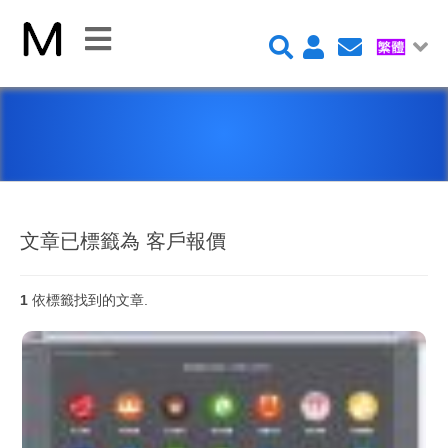
關
閉
首
頁
平
台
文章已標籤為 客戶報價
1
依標籤找到的文章.
Claris FileMaker 平台
FileMaker 系統安全性
新 Claris FileMaker 2023
Claris Connect 流程自動化