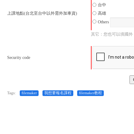
台中
上課地點(台北至台中以外需外加車資)
高雄
Others
其它：您也可以填國外
Security code
Tags:
filemaker
我想要報名課程
filemaker教程