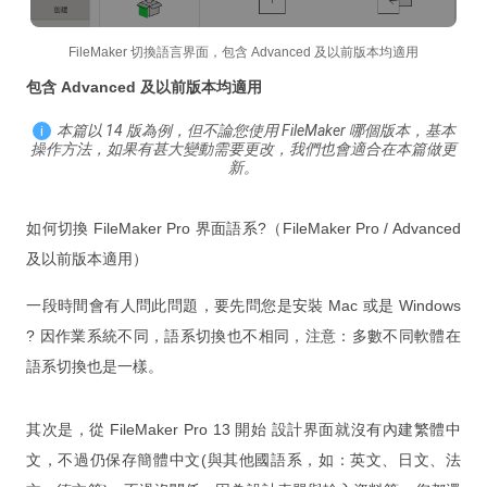
FileMaker Pro Advanced
FileMaker Server
FileMaker 切換語言界面，包含 Advanced 及以前版本均適用
包含 Advanced 及以前版本均適用
次要版本已解決的問題
FileMaker Pro 規格能力
本篇以 14 版為例，但不論您使用 FileMaker 哪個版本，基本
操作方法，如果有甚大變動需要更改，我們也會適合在本篇做更
新。
FileMaker Docs
Hardware Recommendations
如何切換 FileMaker Pro 界面語系?（FileMaker Pro / Advanced
Trial and Patch
及以前版本適用）
Get a Quote
一段時間會有人問此問題，要先問您是安裝 Mac 或是 Windows
? 因作業系統不同，語系切換也不相同，注意：多數不同軟體在
Online Help
語系切換也是一樣。
Learn
其次是，從 FileMaker Pro 13 開始 設計界面就沒有內建繁體中
文，不過仍保存簡體中文(與其他國語系，如：英文、日文、法
Customer Stories