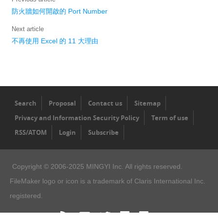
防火牆如何開啟的 Port Number
Next article
不再使用 Excel 的 11 大理由
Search
Proposal
Contact us
Sitemap
Privacy and Information Security Policy
Term of use
RSS/ATOM
Login
Subscribe
Copyright © 2006-2025 MINGYI Inc. All rights reserved.
FileMaker logo or icon is a trademark of Claris International Inc.
registered.