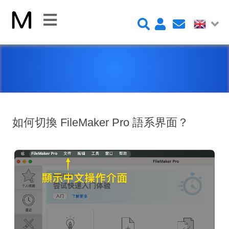
CLOSE
Home
Platform
FileMaker Platform
如何切換 FileMaker Pro 語系界面？
FileMaker 系統安全性
新 Claris FileMaker 2023
Claris Connect 流程自動化
New Videos
FileMaker Go